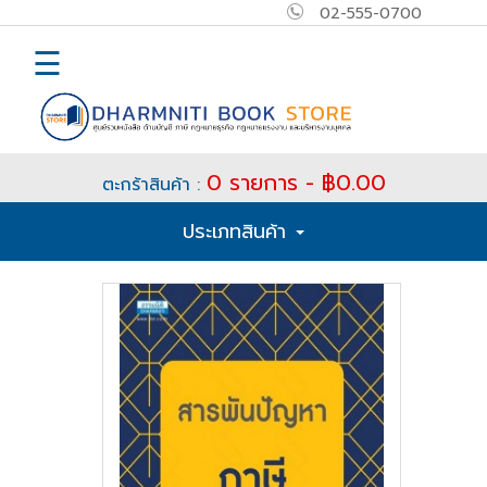
02-555-0700
×
MAIN
☰
MENU
Home
0 รายการ - ฿0.00
ตะกร้าสินค้า :
E-
ประเภทสินค้า
book
How
to
Buy
ติดต่อ
เข้า