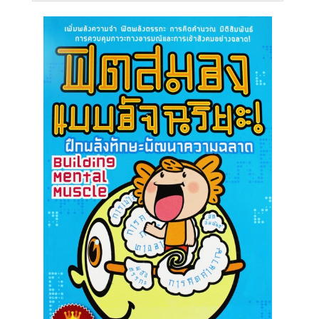
สู่
ระบบ
บริษัท ธรรมนิติเพรส
จำกัด
178 ซอย
เพิ่มทรัพย์(ประชาชื่น20)
ถนนประชาชื่น แขวง
บางซื่อ เขตบางซื่อ
กรุงเทพมหานคร
10800
(02) 555-
0700(Auto)ext.713
โทรสาร : (02) 555-
0728