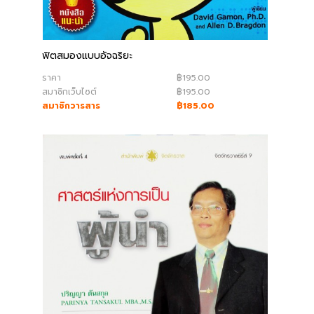
book@dharmniti.co.th
ฟิตสมองแบบอัจฉริยะ
ราคา
฿195.00
สมาชิกเว็บไซต์
฿195.00
สมาชิกวารสาร
฿185.00