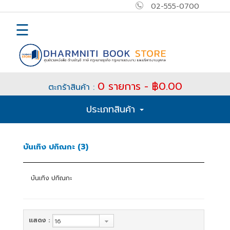
02-555-0700
×
MAIN
☰
MENU
Home
0 รายการ - ฿0.00
ตะกร้าสินค้า :
E-
ประเภทสินค้า
book
How
บันเทิง ปกิณกะ (3)
to
Buy
บันเทิง ปกิณกะ
ติดต่อ
เข้า
แสดง :