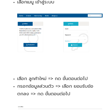
สู่
เลือกเมนู เข้าสู่ระบบ
ระบบ
บริษัท ธรรมนิติเพรส
จำกัด
178 ซอย
เพิ่มทรัพย์(ประชาชื่น20)
ถนนประชาชื่น แขวง
บางซื่อ เขตบางซื่อ
กรุงเทพมหานคร
10800
เลือก ลูกค้าใหม่ => กด ขั้นตอนต่อไป
(02) 555-
กรอกข้อมูลส่วนตัว => เลือก ยอมรับข้อ
0700(Auto)ext.713
ตกลง => กด ขั้นตอนต่อไป
โทรสาร : (02) 555-
0728