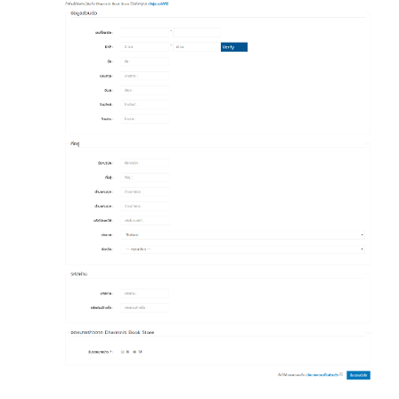
book@dharmniti.co.th