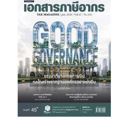
สู่
ระบบ
บริษัท ธรรมนิติเพรส
จำกัด
178 ซอย
เพิ่มทรัพย์(ประชาชื่น20)
ถนนประชาชื่น แขวง
บางซื่อ เขตบางซื่อ
กรุงเทพมหานคร
10800
(02) 555-
0700(Auto)ext.713
โทรสาร : (02) 555-
0728