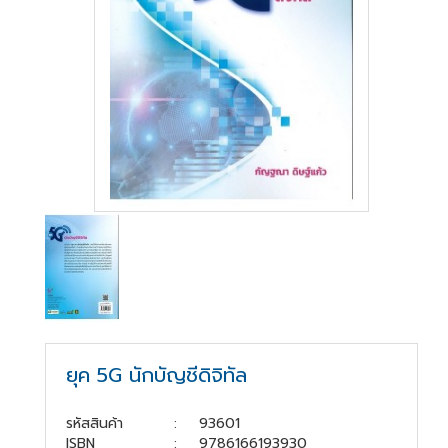
สู่
ระบบ
บริษัท ธรรมนิติเพรส
จำกัด
178 ซอย
เพิ่มทรัพย์(ประชาชื่น20)
ถนนประชาชื่น แขวง
บางซื่อ เขตบางซื่อ
กรุงเทพมหานคร
10800
(02) 555-
0700(Auto)ext.713
ยุค 5G นักบัญชีดิจิทัล
โทรสาร : (02) 555-
0728
รหัสสินค้า
:
93601
ISBN
:
9786166193930