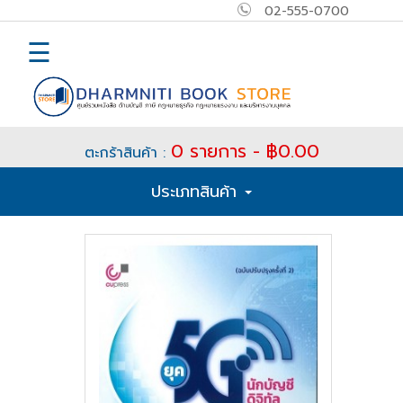
02-555-0700
×
MAIN
☰
MENU
Home
0 รายการ - ฿0.00
ตะกร้าสินค้า :
E-
ประเภทสินค้า
book
How
to
Buy
ติดต่อ
เข้า