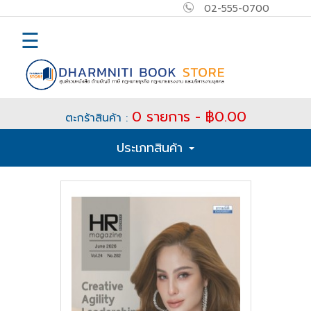
02-555-0700
×
MAIN
☰
MENU
Home
0 รายการ - ฿0.00
ตะกร้าสินค้า :
E-
ประเภทสินค้า
book
How
to
Buy
ติดต่อ
เข้า