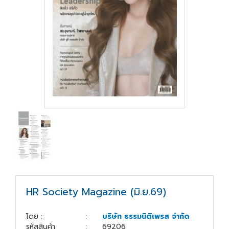
สู่
ระบบ
บริษัท ธรรมนิติเพรส
จำกัด
178 ซอย
เพิ่มทรัพย์(ประชาชื่น20)
ถนนประชาชื่น แขวง
บางซื่อ เขตบางซื่อ
กรุงเทพมหานคร
10800
(02) 555-
0700(Auto)ext.713
HR Society Magazine (มิ.ย.69)
โทรสาร : (02) 555-
0728
โดย :
:
บริษัท ธรรมนิติเพรส จำกัด
รหัสสินค้า
:
69206