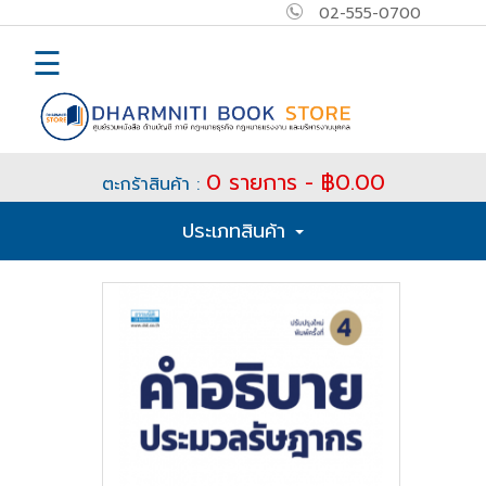
02-555-0700
×
MAIN
☰
MENU
Home
0 รายการ - ฿0.00
ตะกร้าสินค้า :
E-
ประเภทสินค้า
book
How
to
Buy
ติดต่อ
เข้า