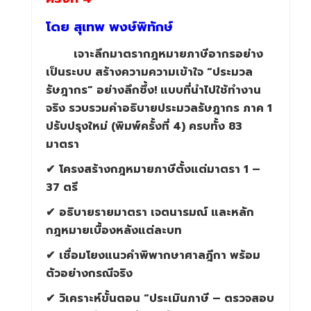
โดย สุเทพ พงษ์พิทักษ์
เจาะลึกมาตรากฎหมายภาษีอากรอย่าง
เป็นระบบ สร้างความความเข้าใจ “ประมวล
รัษฎากร” อย่างลึกซึ้ง! แบบที่นำไปใช้ทำงาน
จริง รวบรวมคำอธิบายประมวลรัษฎากร ภาค
1
ปรับปรุงใหม่ (พิมพ์ครั้งที่
4)
ครบทั้ง
83
มาตรา
✔
โครงสร้างกฎหมายภาษีตั้งแต่มาตรา
1 –
37
ตรี
✔
อธิบายรายมาตรา เจตนารมณ์ และหลัก
กฎหมายเบื้องหลังแต่ละบท
✔
เชื่อมโยงแนวคำพิพากษาศาลฎีกา พร้อม
ตัวอย่างกรณีจริง
✔
วิเคราะห์ขั้นตอน “ประเมินภาษี – ตรวจสอบ