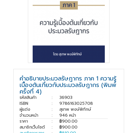
สู่
ระบบ
บริษัท ธรรมนิติเพรส
จำกัด
178 ซอย
เพิ่มทรัพย์(ประชาชื่น20)
ถนนประชาชื่น แขวง
คำอธิบายประมวลรัษฎากร ภาค 1 ความรู้
บางซื่อ เขตบางซื่อ
เบื้องต้นเกี่ยวกับประมวลรัษฎากร (พิมพ์
กรุงเทพมหานคร
10800
ครั้งที่ 4)
รหัสสินค้า
:
36903
(02) 555-
ISBN
:
9786163025708
0700(Auto)ext.713
ผู้แต่ง
:
สุเทพ พงษ์พิทักษ์
โทรสาร : (02) 555-
จำนวนหน้า
:
946 หน้า
0728
ราคา
:
฿900.00
สมาชิกเว็บไซต์
:
฿900.00