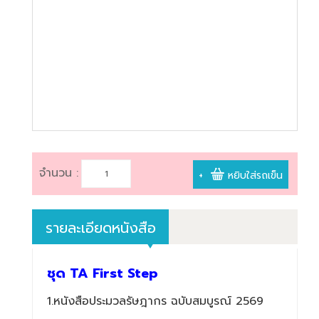
book@dharmniti.co.th
จำนวน :
+
หยิบใส่รถเข็น
รายละเอียดหนังสือ
ชุด TA First Step
1.หนังสือประมวลรัษฎากร ฉบับสมบูรณ์ 2569