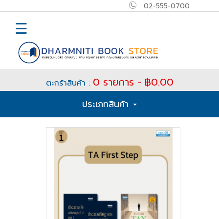
02-555-0700
×
MAIN
☰
MENU
Home
0 รายการ - ฿0.00
ตะกร้าสินค้า :
E-
ประเภทสินค้า
book
How
to
Buy
ติดต่อ
เข้า