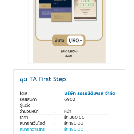
สู่
ระบบ
บริษัท ธรรมนิติเพรส
จำกัด
178 ซอย
เพิ่มทรัพย์(ประชาชื่น20)
ถนนประชาชื่น แขวง
ชุด TA First Step
บางซื่อ เขตบางซื่อ
กรุงเทพมหานคร
10800
โดย :
:
บริษัท ธรรมนิติเพรส จำกัด
รหัสสินค้า
:
6902
(02) 555-
ผู้แต่ง
:
0700(Auto)ext.713
จำนวนหน้า
:
หน้า
โทรสาร : (02) 555-
ราคา
:
฿1,380.00
0728
สมาชิกเว็บไซต์
:
฿1,190.00
สมาชิกวารสาร
:
฿1,190.00