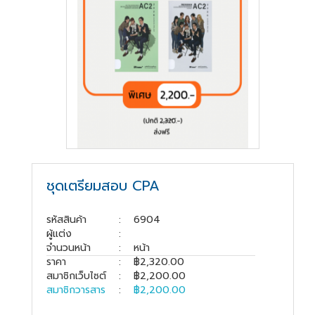
สู่
ระบบ
บริษัท ธรรมนิติเพรส
จำกัด
178 ซอย
เพิ่มทรัพย์(ประชาชื่น20)
ถนนประชาชื่น แขวง
ชุดเตรียมสอบ CPA
บางซื่อ เขตบางซื่อ
กรุงเทพมหานคร
10800
รหัสสินค้า
:
6904
ผู้แต่ง
:
(02) 555-
จำนวนหน้า
:
หน้า
0700(Auto)ext.713
ราคา
:
฿2,320.00
โทรสาร : (02) 555-
สมาชิกเว็บไซต์
:
฿2,200.00
0728
สมาชิกวารสาร
:
฿2,200.00