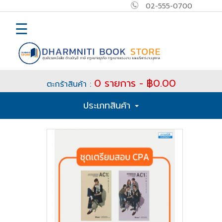
02-555-0700
×
MAIN
☰
MENU
Home
0 รายการ - ฿0.00
ตะกร้าสินค้า :
E-
ประเภทสินค้า
book
How
to
Buy
ติดต่อ
เข้า